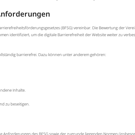
 Anforderungen
Barrierefreiheitsförderungsgesetzes (BFSG) vereinbar. Die Bewertung der Vere
identifiziert, um die digitale Barrierefreiheit der Website weiter zu verbe
vollständig barrierefrei. Dazu können unter anderem gehören:
undene Inhalte.
und zu beseitigen.
m die Anforderungen des BFSG sowie der zugrunde liegenden Normen (insbeso