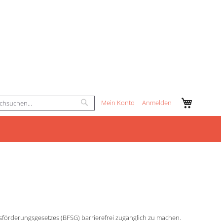
Mein Wa
Mein Konto
Anmelden
Zum
Suche
Inhalt
springen
sförderungsgesetzes (BFSG) barrierefrei zugänglich zu machen.